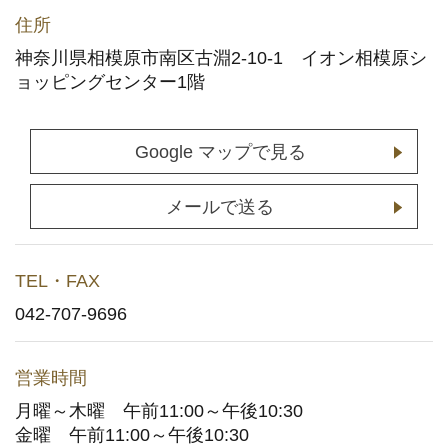
店舗予約
(通常予約・食べホー予約)
住所
神奈川県相模原市南区古淵2-10-1 イオン相模原シ
ホットペッパーグルメサイトへ
ョッピングセンター1階
(ポイント利用はこちら)
お持ち帰りWeb予約
Google マップで見る
宅配デリバリー
(UberEats・出前館)
メールで送る
どこでもかっぱ寿司
TEL・FAX
042-707-9696
お問い合わせ
ご意見・お問い合わせフォーム
営業時間
月曜～木曜 午前11:00～午後10:30
アプリに関するよくあるご質問
金曜 午前11:00～午後10:30