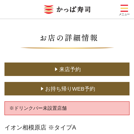
メニュー
お店を探す
メニュー
キャンペーン一覧
来店予約
期間限定メニュー
お持ち帰りWEB予約
定番メニュー
(お持ち帰り含む)
どこでもかっぱ寿司
※ドリンクバー未設置店舗
予約・注文
イオン相模原店 ※タイプA