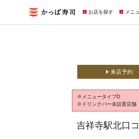
お店を探す
メニ
キャ
期間
定番
どこ
来店予約
※メニュータイプD
※ドリンクバー未設置店舗
吉祥寺駅北口コ