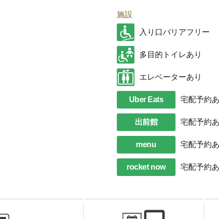
施設
入り口バリアフリー
多目的トイレあり
エレベーターあり
Uber Eats
宅配予約
出前館
宅配予約
menu
宅配予約
rocket now
宅配予約