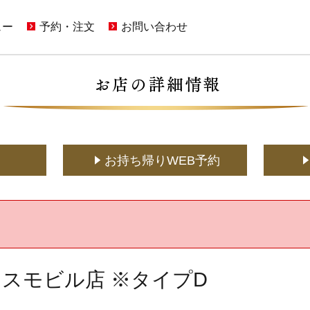
ュー
予約・注文
お問い合わせ
ンペーン一覧
店舗予約
ご意見・お問い合わせフォーム
(通常予約・食べホー予約)
限定メニュー
ホットペッパーグルメサイトへ
アプリに関するよくあるご質問
(ポイント利用はこちら)
メニュー
メディア取材に関するお問い合わせ
(お持ち帰り含む)
お持ち帰りWeb予約
(YouTuberの方もこちら)
でもかっぱ寿司
お持ち帰りWEB予約
宅配デリバリー
店舗用地に関するお問い合わせ
(UberEats・出前館)
どこでもかっぱ寿司
スモビル店 ※タイプD