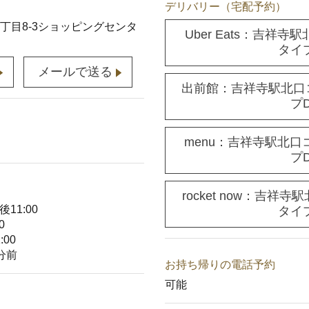
デリバリー（宅配予約）
丁目8-3ショッピングセンタ
Uber Eats：吉祥
タイ
メールで送る
出前館：吉祥寺駅北口
プ
menu：吉祥寺駅北口
プ
rocket now：吉祥
11:00
タイ
0
00
分前
お持ち帰りの電話予約
可能