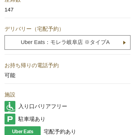
147
メディア取材に関するお問い合わせ
(YouTuberの方もこちら)
デリバリー（宅配予約）
店舗用地に関するお問い合わせ
Uber Eats：モレラ岐阜店 ※タイプA
採用情報
企業情報
お持ち帰りの電話予約
可能
施設
入り口バリアフリー
駐車場あり
宅配予約あり
Uber Eats