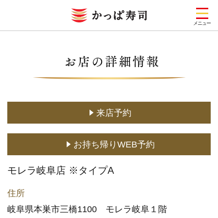
メニュー
お店を探す
メニュー
キャンペーン一覧
来店予約
期間限定メニュー
お持ち帰りWEB予約
定番メニュー
(お持ち帰り含む)
モレラ岐阜店 ※タイプA
どこでもかっぱ寿司
住所
予約・注文
岐阜県本巣市三橋1100 モレラ岐阜１階