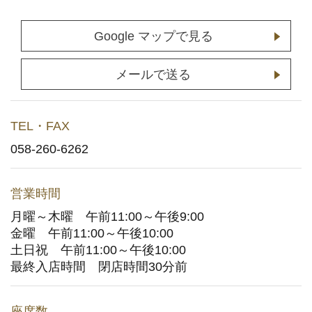
店舗予約
(通常予約・食べホー予約)
Google マップで見る
ホットペッパーグルメサイトへ
(ポイント利用はこちら)
メールで送る
お持ち帰りWeb予約
TEL・FAX
宅配デリバリー
(UberEats・出前館)
058-260-6262
どこでもかっぱ寿司
営業時間
月曜～木曜 午前11:00～午後9:00
お問い合わせ
金曜 午前11:00～午後10:00
土日祝 午前11:00～午後10:00
ご意見・お問い合わせフォーム
最終入店時間 閉店時間30分前
アプリに関するよくあるご質問
座席数