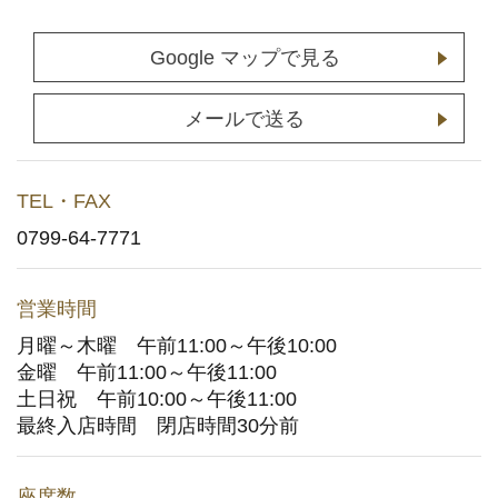
店舗予約
(通常予約・食べホー予約)
Google マップで見る
ホットペッパーグルメサイトへ
(ポイント利用はこちら)
メールで送る
お持ち帰りWeb予約
TEL・FAX
宅配デリバリー
(UberEats・出前館)
0799-64-7771
どこでもかっぱ寿司
営業時間
月曜～木曜 午前11:00～午後10:00
お問い合わせ
金曜 午前11:00～午後11:00
土日祝 午前10:00～午後11:00
ご意見・お問い合わせフォーム
最終入店時間 閉店時間30分前
アプリに関するよくあるご質問
座席数