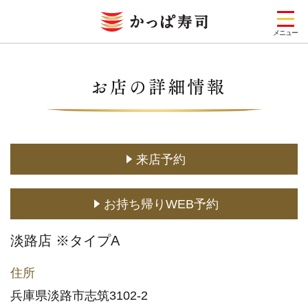
メニュー
お店を探す
メニュー
キャンペーン一覧
来店予約
期間限定メニュー
お持ち帰りWEB予約
定番メニュー
(お持ち帰り含む)
淡路店 ※タイプA
どこでもかっぱ寿司
住所
予約・注文
兵庫県淡路市志筑3102-2