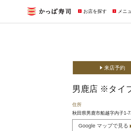
お店を探す
メニ
キャ
期間
定番
どこ
来店予約
男鹿店 ※タイ
住所
秋田県男鹿市船越字内子1-7
Google マップで見る