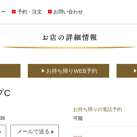
ュー
予約・注文
お問い合わせ
ンペーン一覧
店舗予約
ご意見・お問い合わせフォーム
(通常予約・食べホー予約)
限定メニュー
ホットペッパーグルメサイトへ
アプリに関するよくあるご質問
(ポイント利用はこちら)
メニュー
メディア取材に関するお問い合わせ
(お持ち帰り含む)
お持ち帰りWeb予約
(YouTuberの方もこちら)
でもかっぱ寿司
お持ち帰りWEB予約
宅配デリバリー
店舗用地に関するお問い合わせ
(UberEats・出前館)
どこでもかっぱ寿司
プC
お持ち帰りの電話予約
38
可能
メールで送る