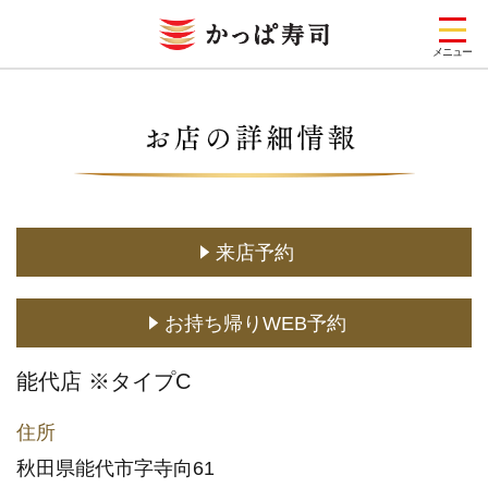
メニュー
お店を探す
メニュー
キャンペーン一覧
来店予約
期間限定メニュー
お持ち帰りWEB予約
定番メニュー
(お持ち帰り含む)
能代店 ※タイプC
どこでもかっぱ寿司
住所
予約・注文
秋田県能代市字寺向61