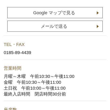
店舗予約
(通常予約・食べホー予約)
Google マップで見る
ホットペッパーグルメサイトへ
(ポイント利用はこちら)
メールで送る
お持ち帰りWeb予約
TEL・FAX
宅配デリバリー
(UberEats・出前館)
0185-89-4439
どこでもかっぱ寿司
営業時間
月曜～木曜 午前10:30～午後11:00
お問い合わせ
金曜 午前10:30～午後11:00
土日祝 午前10:00～午後11:00
ご意見・お問い合わせフォーム
最終入店時間 閉店時間30分前
アプリに関するよくあるご質問
座席数