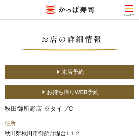
メニュー
お店を探す
メニュー
キャンペーン一覧
来店予約
期間限定メニュー
お持ち帰りWEB予約
定番メニュー
(お持ち帰り含む)
秋田御所野店 ※タイプC
どこでもかっぱ寿司
住所
予約・注文
秋田県秋田市御所野堤台1-1-2