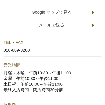
店舗予約
(通常予約・食べホー予約)
Google マップで見る
ホットペッパーグルメサイトへ
(ポイント利用はこちら)
メールで送る
お持ち帰りWeb予約
TEL・FAX
宅配デリバリー
(UberEats・出前館)
018-889-8280
どこでもかっぱ寿司
営業時間
月曜～木曜 午前10:30～午後11:00
お問い合わせ
金曜 午前10:30～午後11:00
土日祝 午前10:00～午後11:00
ご意見・お問い合わせフォーム
最終入店時間 閉店時間30分前
アプリに関するよくあるご質問
座席数