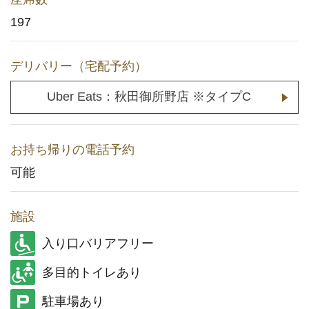
197
メディア取材に関するお問い合わせ
(YouTuberの方もこちら)
デリバリー（宅配予約）
店舗用地に関するお問い合わせ
Uber Eats：秋田御所野店 ※タイプC
採用情報
企業情報
お持ち帰りの電話予約
可能
施設
入り口バリアフリー
多目的トイレあり
駐車場あり