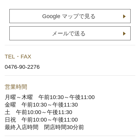
店舗予約
(通常予約・食べホー予約)
Google マップで見る
ホットペッパーグルメサイトへ
(ポイント利用はこちら)
メールで送る
お持ち帰りWeb予約
TEL・FAX
宅配デリバリー
(UberEats・出前館)
0476-90-2276
どこでもかっぱ寿司
営業時間
月曜～木曜 午前10:30～午後11:00
お問い合わせ
金曜 午前10:30～午後11:30
土 午前10:00～午後11:30
ご意見・お問い合わせフォーム
日祝 午前10:00～午後11:00
最終入店時間 閉店時間30分前
アプリに関するよくあるご質問