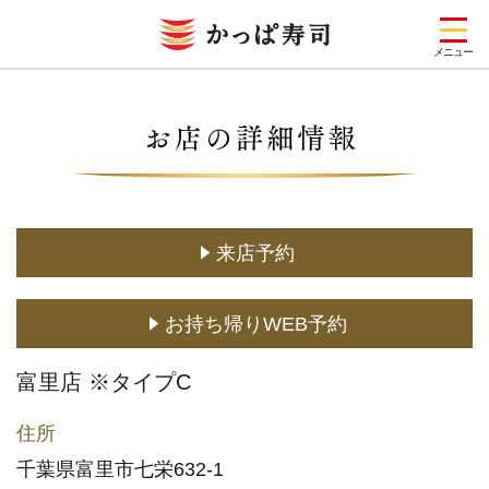
メニュー
お店を探す
メニュー
キャンペーン一覧
来店予約
期間限定メニュー
お持ち帰りWEB予約
定番メニュー
(お持ち帰り含む)
富里店 ※タイプC
どこでもかっぱ寿司
住所
予約・注文
千葉県富里市七栄632-1