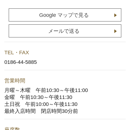
店舗予約
(通常予約・食べホー予約)
Google マップで見る
ホットペッパーグルメサイトへ
(ポイント利用はこちら)
メールで送る
お持ち帰りWeb予約
TEL・FAX
宅配デリバリー
(UberEats・出前館)
0186-44-5885
どこでもかっぱ寿司
営業時間
月曜～木曜 午前10:30～午後11:00
お問い合わせ
金曜 午前10:30～午後11:30
土日祝 午前10:00～午後11:30
ご意見・お問い合わせフォーム
最終入店時間 閉店時間30分前
アプリに関するよくあるご質問
座席数