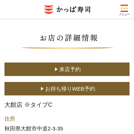
メニュー
お店を探す
メニュー
キャンペーン一覧
来店予約
期間限定メニュー
お持ち帰りWEB予約
定番メニュー
(お持ち帰り含む)
大館店 ※タイプC
どこでもかっぱ寿司
住所
予約・注文
秋田県大館市中道2-3-35