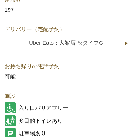
197
メディア取材に関するお問い合わせ
(YouTuberの方もこちら)
デリバリー（宅配予約）
店舗用地に関するお問い合わせ
Uber Eats：大館店 ※タイプC
採用情報
企業情報
お持ち帰りの電話予約
可能
施設
入り口バリアフリー
多目的トイレあり
駐車場あり