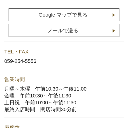
店舗予約
(通常予約・食べホー予約)
Google マップで見る
ホットペッパーグルメサイトへ
(ポイント利用はこちら)
メールで送る
お持ち帰りWeb予約
TEL・FAX
宅配デリバリー
(UberEats・出前館)
059-254-5556
どこでもかっぱ寿司
営業時間
月曜～木曜 午前10:30～午後11:00
お問い合わせ
金曜 午前10:30～午後11:30
土日祝 午前10:00～午後11:30
ご意見・お問い合わせフォーム
最終入店時間 閉店時間30分前
アプリに関するよくあるご質問
座席数