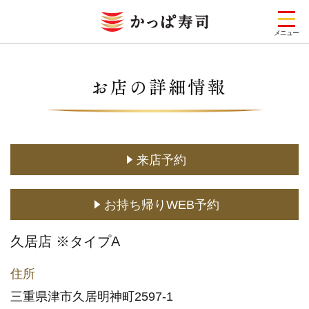
メニュー
お店を探す
メニュー
キャンペーン一覧
来店予約
期間限定メニュー
お持ち帰りWEB予約
定番メニュー
(お持ち帰り含む)
久居店 ※タイプA
どこでもかっぱ寿司
住所
予約・注文
三重県津市久居明神町2597-1