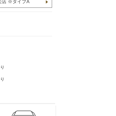
店 ※タイプA
あり
あり