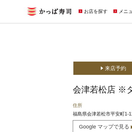
お店を探す
メニ
キャ
期間
定番
どこ
来店予約
会津若松店 ※
住所
福島県会津若松市平安町1-1
Google マップで見る