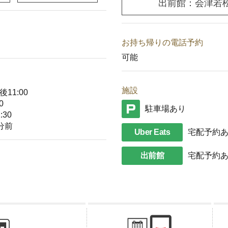
出前館：会津若松
お持ち帰りの電話予約
可能
施設
11:00
0
駐車場あり
30
分前
Uber Eats
宅配予約
出前館
宅配予約