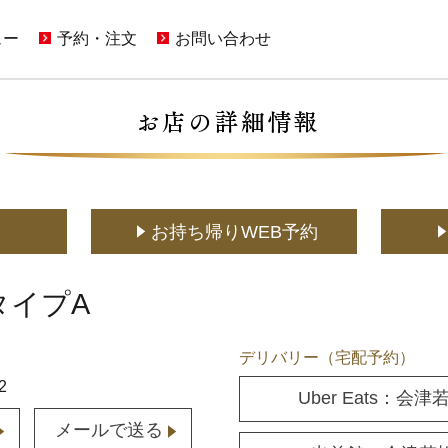
ュー
予約・注文
お問い合わせ
ンペーン一覧
店舗予約
ご意見・お問い合わせフォーム
(通常予約・食べホー予約)
限定メニュー
ホットペッパーグルメサイトへ
アプリに関するよくあるご質問
(ポイント利用はこちら)
メニュー
メディア取材に関するお問い合わせ
(お持ち帰り含む)
お持ち帰りWeb予約
(YouTuberの方もこちら)
でもかっぱ寿司
お持ち帰りWEB予約
宅配デリバリー
店舗用地に関するお問い合わせ
(UberEats・出前館)
どこでもかっぱ寿司
タイプA
デリバリー（宅配予約）
2
Uber Eats：会
メールで送る