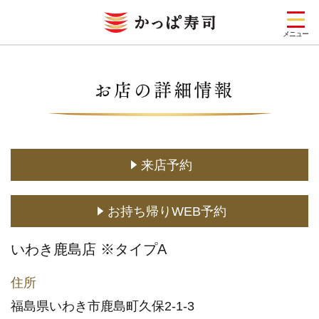
メニュー
お店を探す
メニュー
キャンペーン一覧
来店予約
期間限定メニュー
お持ち帰りWEB予約
定番メニュー
(お持ち帰り含む)
いわき鹿島店 ※タイプA
どこでもかっぱ寿司
住所
予約・注文
福島県いわき市鹿島町久保2-1-3