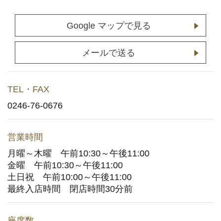
店舗予約
(通常予約・食べホー予約)
Google マップで見る
ホットペッパーグルメサイトへ
(ポイント利用はこちら)
メールで送る
お持ち帰りWeb予約
TEL・FAX
宅配デリバリー
(UberEats・出前館)
0246-76-0676
どこでもかっぱ寿司
営業時間
月曜～木曜 午前10:30～午後11:00
お問い合わせ
金曜 午前10:30～午後11:00
土日祝 午前10:00～午後11:00
ご意見・お問い合わせフォーム
最終入店時間 閉店時間30分前
アプリに関するよくあるご質問
座席数