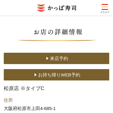
メニュー
お店を探す
メニュー
キャンペーン一覧
来店予約
期間限定メニュー
お持ち帰りWEB予約
定番メニュー
(お持ち帰り含む)
松原店 ※タイプC
どこでもかっぱ寿司
住所
予約・注文
大阪府松原市上田4-685-1