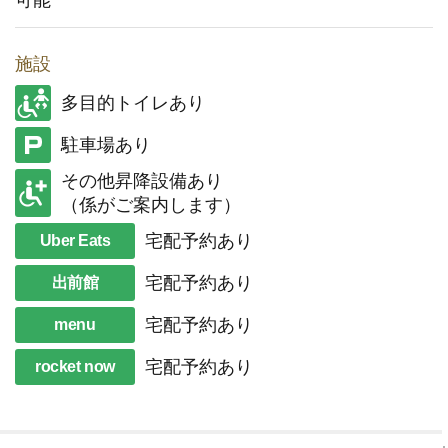
可能
施設
多目的トイレあり
駐車場あり
その他昇降設備あり
（係がご案内します）
宅配予約あり
Uber Eats
宅配予約あり
出前館
宅配予約あり
menu
宅配予約あり
rocket now