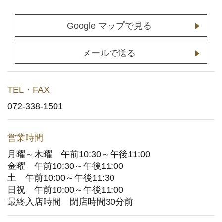
店舗予約
(通常予約・食べホー予約)
Google マップで見る
ホットペッパーグルメサイトへ
(ポイント利用はこちら)
メールで送る
お持ち帰りWeb予約
TEL・FAX
宅配デリバリー
(UberEats・出前館)
072-338-1501
どこでもかっぱ寿司
営業時間
月曜～木曜 午前10:30～午後11:00
お問い合わせ
金曜 午前10:30～午後11:00
土 午前10:00～午後11:30
ご意見・お問い合わせフォーム
日祝 午前10:00～午後11:00
最終入店時間 閉店時間30分前
アプリに関するよくあるご質問