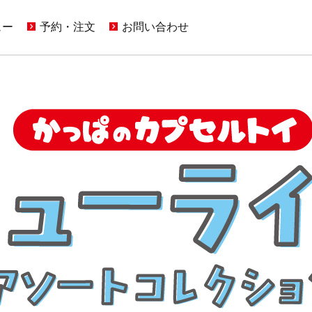
ュー
予約・注文
お問い合わせ
ンペーン一覧
店舗予約
ご意見・お問い合わせフォーム
(通常予約・食べホー予約)
限定メニュー
ホットペッパーグルメサイトへ
アプリに関するよくあるご質問
(ポイント利用はこちら)
メニュー
メディア取材に関するお問い合わせ
(お持ち帰り含む)
お持ち帰りWeb予約
(YouTuberの方もこちら)
でもかっぱ寿司
宅配デリバリー
店舗用地に関するお問い合わせ
(UberEats・出前館)
どこでもかっぱ寿司