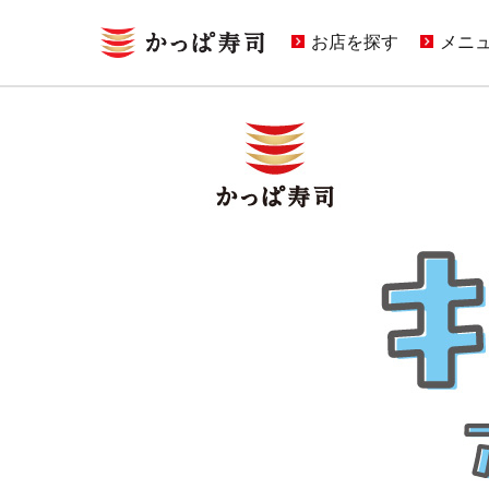
お店を探す
メニ
キャ
期間
定番
どこ