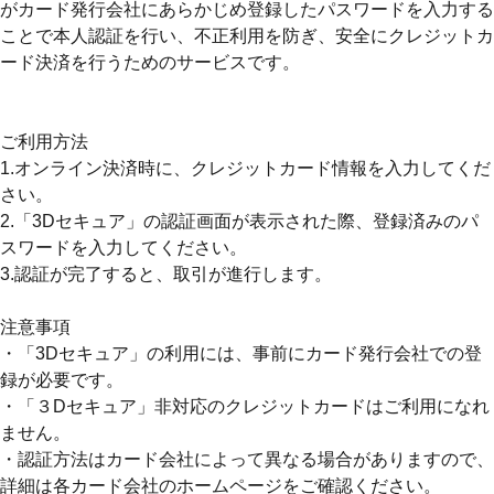
がカード発行会社にあらかじめ登録したパスワードを入力する
店舗予約
(通常予約・食べホー予約)
ことで本人認証を行い、不正利用を防ぎ、安全にクレジットカ
ード決済を行うためのサービスです。
ホットペッパーグルメサイトへ
(ポイント利用はこちら)
ご利用方法
お持ち帰りWeb予約
1.オンライン決済時に、クレジットカード情報を入力してくだ
さい。
2.「3Dセキュア」の認証画面が表示された際、登録済みのパ
宅配デリバリー
(UberEats・出前館)
スワードを入力してください。
3.認証が完了すると、取引が進行します。
どこでもかっぱ寿司
注意事項
・「3Dセキュア」の利用には、事前にカード発行会社での登
お問い合わせ
録が必要です。
・「３Dセキュア」非対応のクレジットカードはご利用になれ
ご意見・お問い合わせフォーム
ません。
・認証方法はカード会社によって異なる場合がありますので、
アプリに関するよくあるご質問
詳細は各カード会社のホームページをご確認ください。